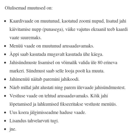
Olulisemad muutused on:
Kaardivaade on muutunud, kaotatud zoomi nupud, lisatud jahi
käivitamise nupp (punasega), väike vajutus ekraanil teeb kaardi
vaate suuremaks.
Menüü vaade on muutunud arusaadavamaks.
Äppi saab kasutada mugavalt kasutada ühe käega.
Jahisündmuste lisamisel on võimalik valida üle 80 erineva
markeri. Sündmust saab selle looja poolt ka muuta.
Jahimenüü näitab paremini jahikoodi.
Näeb millal jaht alustati ning parem ülevaade jahisündmustest.
Vestluse vaade on tehtud arusaadavamaks. Kõik jahi
lõpetamised ja lahkumised fikseeritakse vestluste menüüs.
Uus koera jälgimisseadme haduse vaade.
Lisandus tahvelarvuti tugi.
jne.