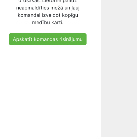
drošākas. Lietotne palīdz
neapmaldīties mežā un ļauj
komandai izveidot kopīgu
medību karti.
Apskatīt komandas risinājumu