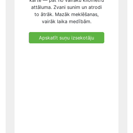
kartē — pat no vairāku kilometru
attāluma. Zvani sunim un atrodi
to ātrāk. Mazāk meklēšanas,
vairāk laika medībām.
Apskatīt suņu izsekotāju