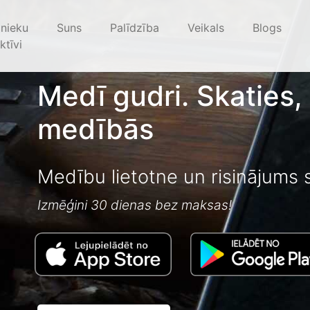
nieku
Suns
Palīdzība
Veikals
Blogs
ktīvi
Medī gudri. Skaties,
medībās
Medību lietotne un risinājums 
Izmēģini 30 dienas bez maksas!