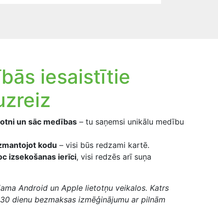
bās iesaistītie
uzreiz
totni un sāc medības
– tu saņemsi unikālu medību
 izmantojot kodu
– visi būs redzami kartē.
c izsekošanas ierīci
, visi redzēs arī suņa
ejama Android un Apple lietotņu veikalos. Katrs
m 30 dienu bezmaksas izmēģinājumu ar pilnām