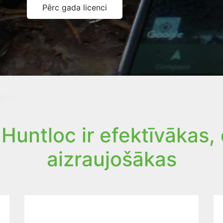
Pērc gada licenci
Huntloc ir efektīvākas,
aizraujošākas