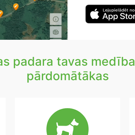
kas padara tavas medība
pārdomātākas