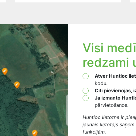
Visi medī
redzami 
Atver Huntloc lie
kodu.
Citi pievienojas,
Ja izmanto Huntlo
pārvietošanos.
Huntloc lietotne ir pie
jaunais lietotājs saņe
funkcijām.