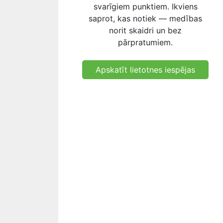
svarīgiem punktiem. Ikviens
saprot, kas notiek — medības
norit skaidri un bez
pārpratumiem.
Apskatīt lietotnes iespējas