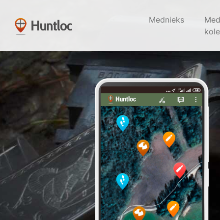
Mednieks
Med
kole