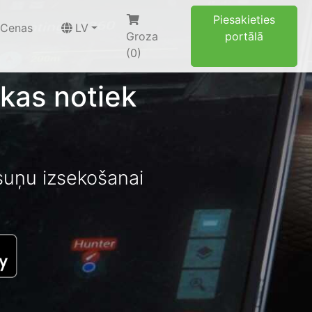
Piesakieties
Cenas
LV
Groza
portālā
(0)
 kas notiek
suņu izsekošanai