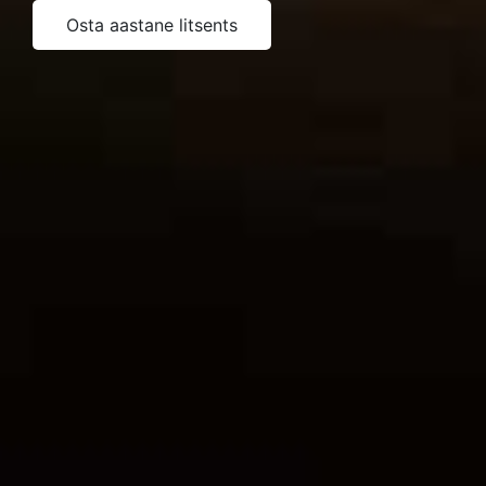
Osta aastane litsents