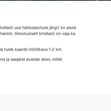
ndlasti uue haldusjaotuse järgi) on asula
animi. Absoluutselt kindlasti on vaja ka
ada tuleb kaardil mõõtkava 1-2 km.
d ja seejärel avaneb aken, millel