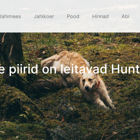
Jahimees
Jahikoer
Pood
Hinnad
Abi
 piirid on leitavad Hunt