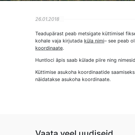
26.01.2018
Teadupärast peab metsigate küttimisel fikse
kohale vaja kirjutada
küla nimi
– see peab ol
koordinaate
.
Huntloci äpis saab külade piire ning nimesi
Küttimise asukoha koordinaatide saamiseks 
näidatakse asukoha koordinaate.
Vaata veel uudiseid