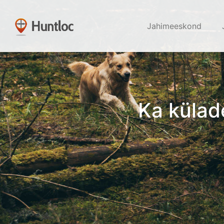
Jahimeeskond
Ka külade