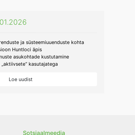
i 01.2026
arenduste ja süsteemiuuenduste kohta
ioon Huntloci äpis
muste asukohtade kustutamine
 „aktiivsete“ kasutajatega
Loe uudist
Sotsiaalmeedia