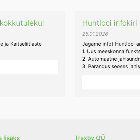
kokkutulekul
Huntloci infokir
26.01.2026
ja Kaitseliitlaste
Jagame infot Huntloci 
1. Uus meeskonna funkts
2. Automaatne jahisünd
3. Parandus seoses jahis
 lisaks
Traxby OÜ