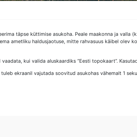
erima täpse küttimise asukoha. Peale maakonna ja valla (ki
ema ametliku haldusjaotuse, mitte rahvasuus käibel olev koh
d vaadata, kui valida aluskaardiks “Eesti topokaart”. Kasut
tuleb ekraanil vajutada soovitud asukohas vähemalt 1 sekun