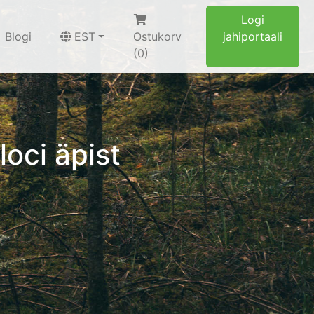
Logi
Blogi
EST
Ostukorv
jahiportaali
(0)
loci äpist