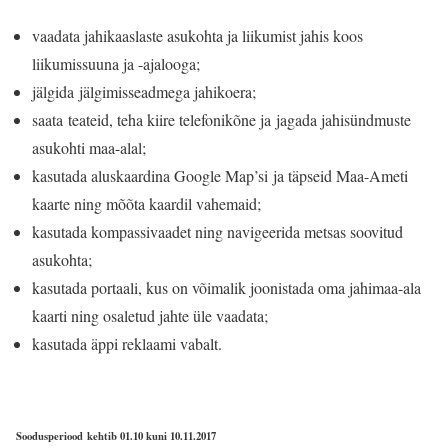
vaadata jahikaaslaste asukohta ja liikumist jahis koos
liikumissuuna ja -ajalooga;
jälgida jälgimisseadmega jahikoera;
saata teateid, teha kiire telefonikõne ja jagada jahisündmuste
asukohti maa-alal;
kasutada aluskaardina Google Map’si ja täpseid Maa-Ameti
kaarte ning mõõta kaardil vahemaid;
kasutada kompassivaadet ning navigeerida metsas soovitud
asukohta;
kasutada portaali, kus on võimalik joonistada oma jahimaa-ala
kaarti ning osaletud jahte üle vaadata;
kasutada äppi reklaami vabalt.
Soodusperiood kehtib 01.10 kuni 10.11.2017