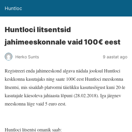
Huntloc
Huntloci litsentsid
jahimeeskonnale vaid 100€ eest
Herko Sunts
9 aastat ago
Registreeri enda jahimeeskond algava nädala jooksul Huntloci
keskkonna kasutajaks ning saate 100€ eest Huntloci meeskonna
litsentsi, mis sisaldab platvormi täielikku kasutusõigust kuni 20-le
kasutajale käesoleva jahiaasta lõpuni (28.02.2018). Iga järgnev
meeskonna liige vaid 5 euro eest.
Huntloci litsentsi omanik saab: