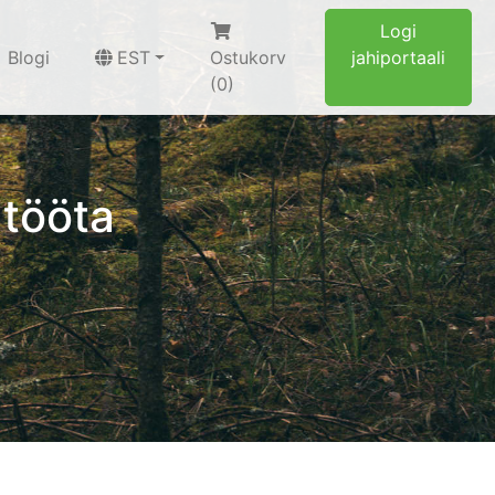
Logi
Blogi
EST
Ostukorv
jahiportaali
(0)
 tööta