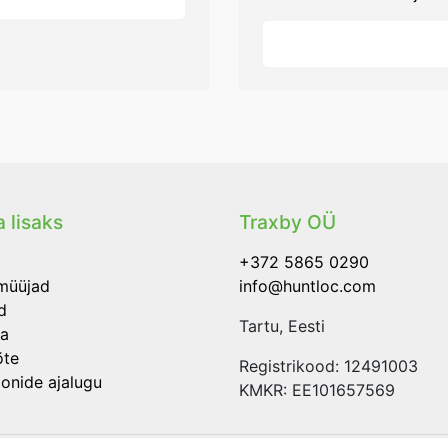
 lisaks
Traxby OÜ
+372 5865 0290
müüjad
info@huntloc.com
d
Tartu, Eesti
a
õte
Registrikood: 12491003
oonide ajalugu
KMKR: EE101657569