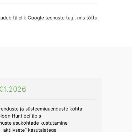
udub täielik Google teenuste tugi, mis tõttu
i 01.2026
arenduste ja süsteemiuuenduste kohta
ioon Huntloci äpis
muste asukohtade kustutamine
 „aktiivsete“ kasutajatega