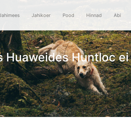
Jahimees
Jahikoer
Pood
Hinnad
Abi
 Huaweides Huntloc ei