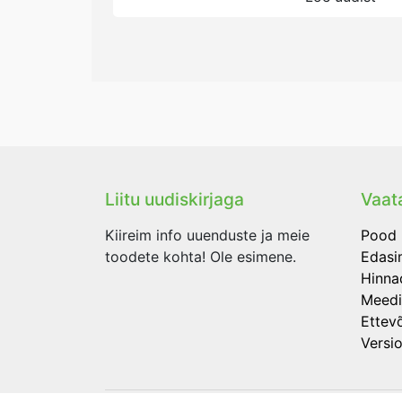
Liitu uudiskirjaga
Vaata
Kiireim info uuenduste ja meie
Pood
toodete kohta! Ole esimene.
Edasi
Hinna
Meedi
Ettev
Versi