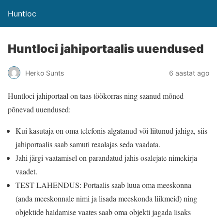
Huntloc
Huntloci jahiportaalis uuendused
Herko Sunts
6 aastat ago
Huntloci jahiportaal on taas töökorras ning saanud mõned
põnevad uuendused:
Kui kasutaja on oma telefonis algatanud või liitunud jahiga, siis
jahiportaalis saab samuti reaalajas seda vaadata.
Jahi järgi vaatamisel on parandatud jahis osalejate nimekirja
vaadet.
TEST LAHENDUS: Portaalis saab luua oma meeskonna
(anda meeskonnale nimi ja lisada meeskonda liikmeid) ning
objektide haldamise vaates saab oma objekti jagada lisaks