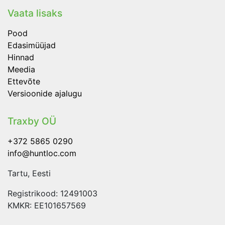
Vaata lisaks
Pood
Edasimüüjad
Hinnad
Meedia
Ettevõte
Versioonide ajalugu
Traxby OÜ
+372 5865 0290
info@huntloc.com
Tartu, Eesti
Registrikood: 12491003
KMKR: EE101657569