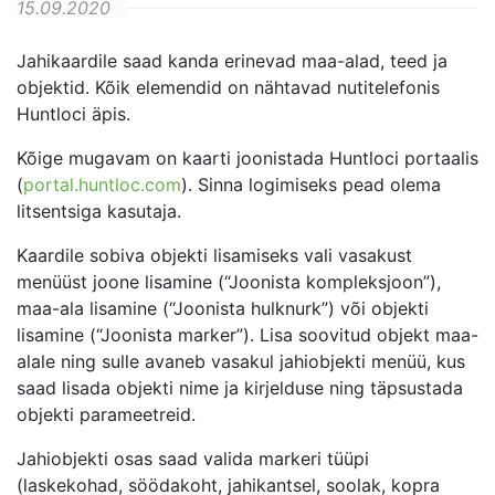
15.09.2020
Jahikaardile saad kanda erinevad maa-alad, teed ja
objektid. Kõik elemendid on nähtavad nutitelefonis
Huntloci äpis.
Kõige mugavam on kaarti joonistada Huntloci portaalis
(
portal.huntloc.com
). Sinna logimiseks pead olema
litsentsiga kasutaja.
Kaardile sobiva objekti lisamiseks vali vasakust
menüüst joone lisamine (“Joonista kompleksjoon”),
maa-ala lisamine (“Joonista hulknurk”) või objekti
lisamine (“Joonista marker”). Lisa soovitud objekt maa-
alale ning sulle avaneb vasakul jahiobjekti menüü, kus
saad lisada objekti nime ja kirjelduse ning täpsustada
objekti parameetreid.
Jahiobjekti osas saad valida markeri tüüpi
(laskekohad, söödakoht, jahikantsel, soolak, kopra