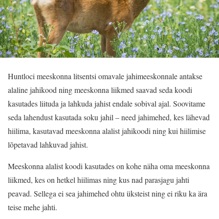
Huntloci meeskonna litsentsi omavale jahimeeskonnale antakse
alaline jahikood ning meeskonna liikmed saavad seda koodi
kasutades liituda ja lahkuda jahist endale sobival ajal. Soovitame
seda lahendust kasutada soku jahil – need jahimehed, kes lähevad
hiilima, kasutavad meeskonna alalist jahikoodi ning kui hiilimise
lõpetavad lahkuvad jahist.
Meeskonna alalist koodi kasutades on kohe näha oma meeskonna
liikmed, kes on hetkel hiilimas ning kus nad parasjagu jahti
peavad. Sellega ei sea jahimehed ohtu üksteist ning ei riku ka ära
teise mehe jahti.