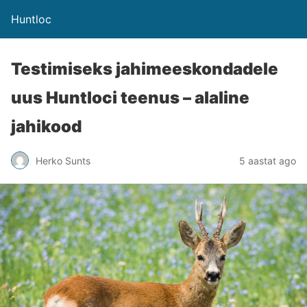
Huntloc
Testimiseks jahimeeskondadele
uus Huntloci teenus – alaline
jahikood
Herko Sunts
5 aastat ago