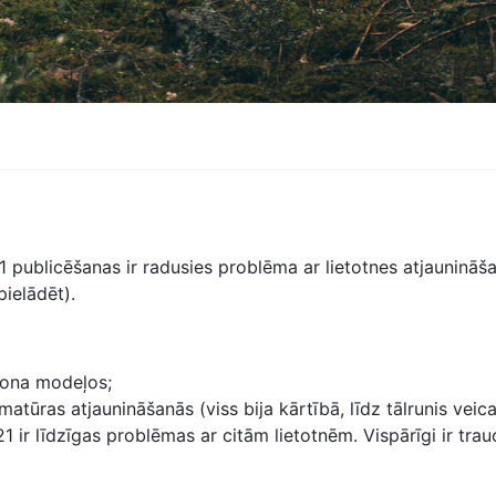
11 publicēšanas ir radusies problēma ar lietotnes atjaunin
pielādēt).
fona modeļos;
tūras atjaunināšanās (viss bija kārtībā, līdz tālrunis vei
1 ir līdzīgas problēmas ar citām lietotnēm. Vispārīgi ir trau