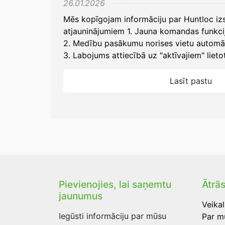
26.01.2026
Mēs kopīgojam informāciju par Huntloc iz
atjauninājumiem 1. Jauna komandas funkcij
2. Medību pasākumu norises vietu automā
3. Labojums attiecībā uz "aktīvajiem" liet
Lasīt pastu
Pievienojies, lai saņemtu
Ātrās
jaunumus
Veikal
Iegūsti informāciju par mūsu
Par 