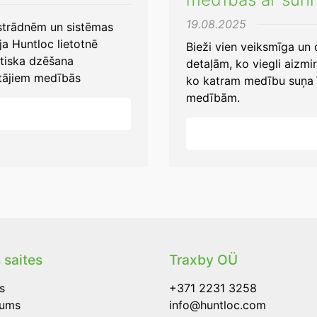
19.08.2025
strādnēm un sistēmas
a Huntloc lietotnē
Bieži vien veiksmīga un
tiska dzēšana
detaļām, ko viegli aizmir
otājiem medībās
ko katram medību suņa 
medībām.
 saites
Traxby OÜ
s
+371 2231 3258
mums
info@huntloc.com