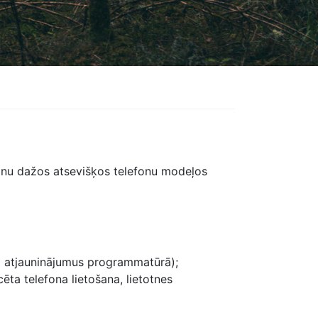
āšanu dažos atsevišķos telefonu modeļos
ca atjauninājumus programmatūrā);
cēta telefona lietošana, lietotnes