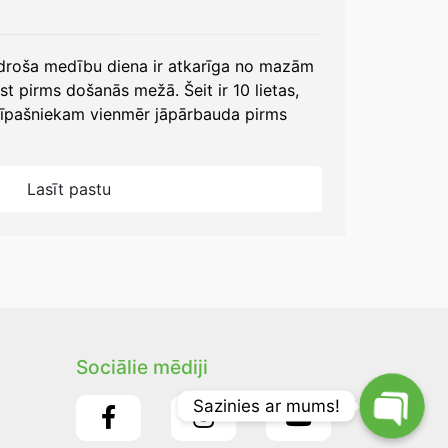
 droša medību diena ir atkarīga no mazām
st pirms došanās mežā. Šeit ir 10 lietas,
īpašniekam vienmēr jāpārbauda pirms
Lasīt pastu
Sociālie mēdiji
Sazinies ar mums!