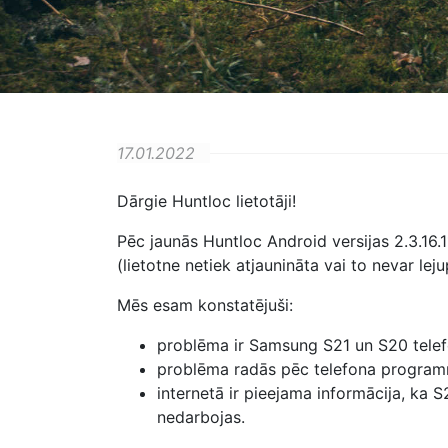
17.01.2022
Dārgie Huntloc lietotāji!
Pēc jaunās Huntloc Android versijas 2.3.16.
(lietotne netiek atjaunināta vai to nevar leju
Mēs esam konstatējuši:
problēma ir Samsung S21 un S20 tele
problēma radās pēc telefona programma
internetā ir pieejama informācija, ka S2
nedarbojas.