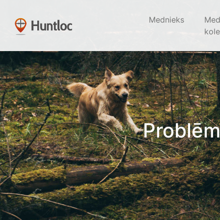
Mednieks
Med
kole
Problēm