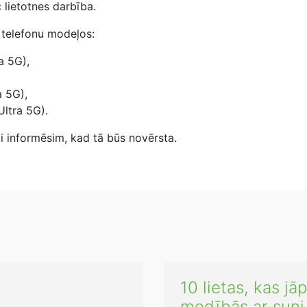
c lietotnes darbība.
s telefonu modeļos:
a 5G),
 5G),
ltra 5G).
ti informēsim, kad tā būs novērsta.
10 lietas, kas j
medībās ar suni