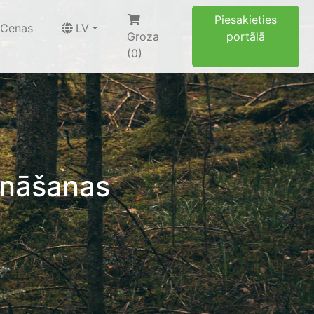
Piesakieties
Cenas
LV
Groza
portālā
(0)
ināšanas