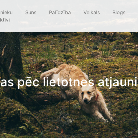
nieku
Suns
Palīdzība
Veikals
Blogs
ktīvi
as pēc lietotnes atjaun