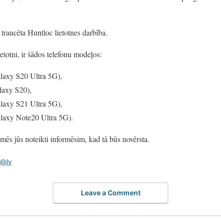
 traucēta Huntloc lietotnes darbība.
etotni, ir šādos telefonu modeļos:
xy S20 Ultra 5G),
axy S20),
xy S21 Ultra 5G),
xy Note20 Ultra 5G).
 mēs jūs noteikti informēsim, kad tā būs novērsta.
 @lv
Leave a Comment