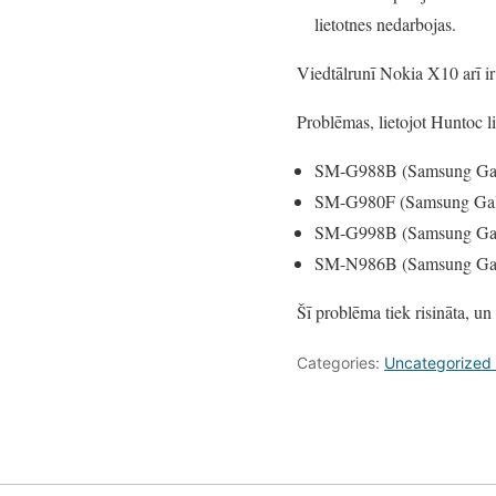
lietotnes nedarbojas.
Viedtālrunī Nokia X10 arī ir
Problēmas, lietojot Huntoc li
SM-G988B (Samsung Gala
SM-G980F (Samsung Gal
SM-G998B (Samsung Gala
SM-N986B (Samsung Gala
Šī problēma tiek risināta, un
Categories:
Uncategorized