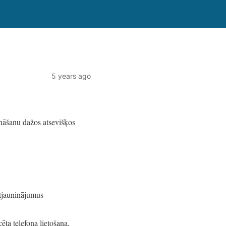
5 years ago
ināšanu dažos atsevišķos
atjauninājumus
ēta telefona lietošana,