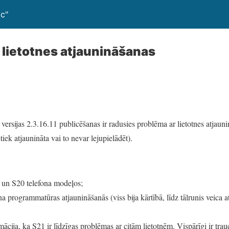
oc"
lietotnes atjaunināšanas
ersijas 2.3.16.11 publicēšanas ir radusies problēma ar lietotnes atjaun
tiek atjaunināta vai to nevar lejupielādēt).
un S20 telefona modeļos;
a programmatūras atjaunināšanās (viss bija kārtībā, līdz tālrunis veica 
mācija, ka S21 ir līdzīgas problēmas ar citām lietotnēm. Vispārīgi ir trauc