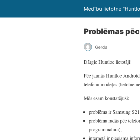
Medību lietotne "Huntl
Problēmas pēc 
Gerda
Dārgie Huntloc lietotāji!
Pēc jaunās Huntloc Android v
telefonu modeļos (lietotne ne
Mēs esam konstatējuši:
problēma ir Samsung S21 
problēma radās pēc telefon
programmatūrā);
internetā ir pieejama infor