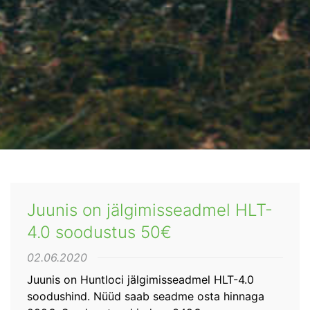
Juunis on jälgimisseadmel HLT-
4.0 soodustus 50€
02.06.2020
Juunis on Huntloci jälgimisseadmel HLT-4.0
soodushind. Nüüd saab seadme osta hinnaga