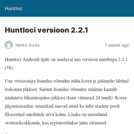
Huntloc
Huntloci versioon 2.2.1
Herko Sunts
7 aastat ago
Huntloci Androidi äpile on saadaval uus versioon numbriga 2.2.1
(78).
Uue versiooniga lisandus võimalus näha koera ja jahimehe läbitud
teekonna pikkust. Samuti lisandus võimalus määrata kaardil
näidatava liikumisajaloo pikkust (kuni viimased 24 tundi). Koera
jälgimisseadme omanikud saavad nüüd ka infot seadme poolt
fikseeritud satelliitide arvu kohta. Lisaks on uuendatud
vestlusekeskkonda, kus registreeritakse jahis olemised.