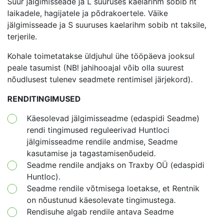
Suur jälgimisseade ja L suuruses kaelarihm sobib nt
laikadele, hagijatele ja põdrakoertele. Väike
jälgimisseade ja S suuruses kaelarihm sobib nt taksile,
terjerile.
Kohale toimetatakse üldjuhul ühe tööpäeva jooksul
peale tasumist (NB! jahihooajal võib olla suurest
nõudlusest tulenev seadmete rentimisel järjekord).
RENDITINGIMUSED
Käesolevad jälgimisseadme (edaspidi Seadme)
rendi tingimused reguleerivad Huntloci
jälgimisseadme rendile andmise, Seadme
kasutamise ja tagastamisenõudeid.
Seadme rendile andjaks on Traxby OÜ (edaspidi
Huntloc).
Seadme rendile võtmisega loetakse, et Rentnik
on nõustunud käesolevate tingimustega.
Rendisuhe algab rendile antava Seadme