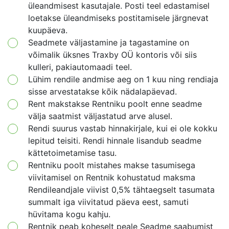
üleandmisest kasutajale. Posti teel edastamisel
loetakse üleandmiseks postitamisele järgnevat
kuupäeva.
Seadmete väljastamine ja tagastamine on
võimalik üksnes Traxby OÜ kontoris või siis
kulleri, pakiautomaadi teel.
Lühim rendile andmise aeg on 1 kuu ning rendiaja
sisse arvestatakse kõik nädalapäevad.
Rent makstakse Rentniku poolt enne seadme
välja saatmist väljastatud arve alusel.
Rendi suurus vastab hinnakirjale, kui ei ole kokku
lepitud teisiti. Rendi hinnale lisandub seadme
kättetoimetamise tasu.
Rentniku poolt mistahes makse tasumisega
viivitamisel on Rentnik kohustatud maksma
Rendileandjale viivist 0,5% tähtaegselt tasumata
summalt iga viivitatud päeva eest, samuti
hüvitama kogu kahju.
Rentnik peab koheselt peale Seadme saabumist