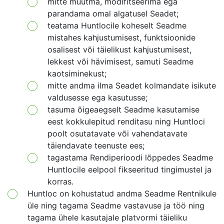
mitte muutma, modifitseerima ega
parandama omal algatusel Seadet;
teatama Huntlocile koheselt Seadme
mistahes kahjustumisest, funktsioonide
osalisest või täielikust kahjustumisest,
lekkest või hävimisest, samuti Seadme
kaotsiminekust;
mitte andma ilma Seadet kolmandate isikute
valdusesse ega kasutusse;
tasuma õigeaegselt Seadme kasutamise
eest kokkulepitud renditasu ning Huntloci
poolt osutatavate või vahendatavate
täiendavate teenuste ees;
tagastama Rendiperioodi lõppedes Seadme
Huntlocile eelpool fikseeritud tingimustel ja
korras.
Huntloc on kohustatud andma Seadme Rentnikule
üle ning tagama Seadme vastavuse ja töö ning
tagama ühele kasutajale platvormi täieliku