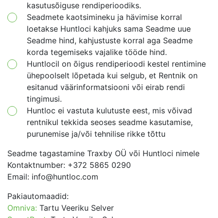
kasutusõiguse rendiperioodiks.
Seadmete kaotsimineku ja hävimise korral
loetakse Huntloci kahjuks sama Seadme uue
Seadme hind, kahjustuste korral aga Seadme
korda tegemiseks vajalike tööde hind.
Huntlocil on õigus rendiperioodi kestel rentimine
ühepoolselt lõpetada kui selgub, et Rentnik on
esitanud väärinformatsiooni või eirab rendi
tingimusi.
Huntloc ei vastuta kulutuste eest, mis võivad
rentnikul tekkida seoses seadme kasutamise,
purunemise ja/või tehnilise rikke tõttu
Seadme tagastamine Traxby OÜ või Huntloci nimele
Kontaktnumber: +372 5865 0290
Email: info@huntloc.com
Pakiautomaadid:
Omniva:
Tartu Veeriku Selver