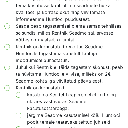
tema kasutusse kontrollima seadmete hulka,
kvaliteeti ja korrasolekut ning viivitamata
informeerima Huntloci puudustest.
Seade peab tagastamisel olema samas tehnilises
seisundis, milles Rentnik Seadme sai, arvesse
võttes normaalset kulumist.
Rentnik on kohustatud renditud Seadme
Huntlocile tagastama vahetult tähtaja
möödumisel puhastatult.
Juhul kui Rentnik ei täida tagastamiskohust, peab
ta hüvitama Huntlocile viivise, milleks on 2€
Seadme kohta iga viivitatud päeva eest.
Rentnik on kohustatud:
kasutama Seadet heaperemehelikult ning
üksnes vastavuses Seadme
kasutusotstarbega;
järgima Seadme kasutamisel kõiki Huntloci
poolt temale teatavaks tehtud juhiseid;