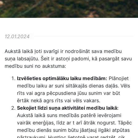
12.01.2024
Aukstā laikā ļoti svarīgi ir nodrošināt sava medību
suņa labsajūtu. Šeit ir astoņi padomi, kā pasargāt savu
medību suni no aukstuma:
Izvēlieties optimālāku laiku medībām:
Plānojiet
medību laiku ar suni siltākajās dienas daļās. Vēls
rīts vai agra pēcpusdiena jūsu sunim var būt
ērtāk nekā agrs rīts vai vēls vakars.
Sekojiet līdzi suņa aktivitātei medību laikā:
Aukstā laikā suns medībās patērē ievērojami
vairāk enerģijas, līdz ar t arī ātrāk nogurst. Tāpēc
medību dienās sunim būtu jāatļauj ilgāki atpūtas
pārtraukumi. Huntloc lietotnē varat redzēt, cik