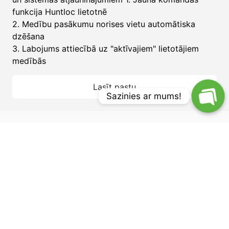
funkcija Huntloc lietotnē
2. Medību pasākumu norises vietu automātiska
dzēšana
3. Labojums attiecībā uz "aktīvajiem" lietotājiem
medībās
Lasīt pastu
Sazinies ar mums!
10 lietas, kas jāpārbauda pirms
došanās medībās ar suni
19.08.2025
Bieži vien veiksmīga un droša medību diena ir
atkarīga no mazām detaļām, ko viegli aizmirst pirms
došanās mežā. Šeit ir 10 lietas, ko katram medību