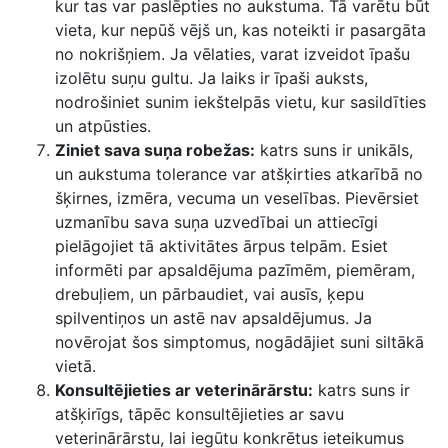
kur tas var paslēpties no aukstuma. Tā varētu būt
vieta, kur nepūš vējš un, kas noteikti ir pasargāta
no nokrišņiem. Ja vēlaties, varat izveidot īpašu
izolētu suņu gultu. Ja laiks ir īpaši auksts,
nodrošiniet sunim iekštelpās vietu, kur sasildīties
un atpūsties.
Ziniet sava suņa robežas:
katrs suns ir unikāls,
un aukstuma tolerance var atšķirties atkarībā no
šķirnes, izmēra, vecuma un veselības. Pievērsiet
uzmanību sava suņa uzvedībai un attiecīgi
pielāgojiet tā aktivitātes ārpus telpām. Esiet
informēti par apsaldējuma pazīmēm, piemēram,
drebuļiem, un pārbaudiet, vai ausīs, ķepu
spilventiņos un astē nav apsaldējumus. Ja
novērojat šos simptomus, nogādājiet suni siltākā
vietā.
Konsultējieties ar veterinārārstu:
katrs suns ir
atšķirīgs, tāpēc konsultējieties ar savu
veterinārārstu, lai iegūtu konkrētus ieteikumus