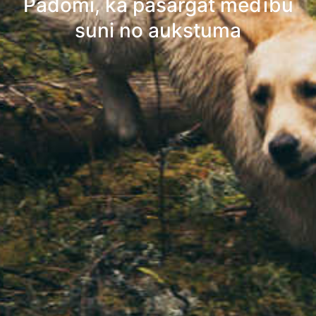
Padomi, kā pasargāt medību
suni no aukstuma