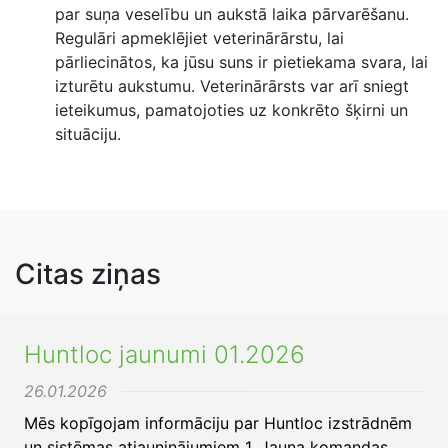
par suņa veselību un aukstā laika pārvarēšanu.
Regulāri apmeklējiet veterinārārstu, lai
pārliecinātos, ka jūsu suns ir pietiekama svara, lai
izturētu aukstumu. Veterinārārsts var arī sniegt
ieteikumus, pamatojoties uz konkrēto šķirni un
situāciju.
Citas ziņas
Huntloc jaunumi 01.2026
26.01.2026
Mēs kopīgojam informāciju par Huntloc izstrādnēm
un sistēmas atjauninājumiem 1. Jauna komandas