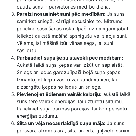
daudz suns ir pārvietojies medību dienā.
Pareizi nosusiniet suni pēc medībām:
Ja suns
samirkst sniegā, kārtīgi nosusiniet to. Mitrums
palielina sasalšanas risku. Īpaši uzmanīgam jābūt,
ieliekot aukstā mašīnā apsnigušu vai slapju suni.
Vēlams, lai māšīnā būt vilnas sega, lai suni
sasildītu.
Pārbaudiet suņa ķepu stāvokli pēc medībām:
Aukstā laikā suņa ķepas var izžūt un saplaisāt.
Sniegs ar ledus garozu īpaši bojā suņa ķepas.
Izmantojiet ķepu vasku vai kondicionieri, lai
aizsargātu ķepas no ledus un sniega.
Pievienojiet ēdienam vairāk kaloriju:
aukstā laikā
suns tērē vairāk enerģijas, lai uzturētu siltumu.
Palieliniet suņa barības porcijas, lai kompensētu
enerģijas zudumu.
Silta un vēja necaurlaidīgā suņu māja:
Ja suns
pārsvarā atrodas ārā, silta un ērta guļvieta sunim,