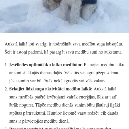
Aukstā laikā ļoti svarīgi ir nodrošināt sava medību suņa labsajūtu.
Šeit ir astoņi padomi, kā pasargāt savu medību suni no aukstuma:
Izvēlieties optimālāku laiku medībām:
Plānojiet medību laiku
ar suni siltākajās dienas daļās. Vēls rīts vai agra pēcpusdiena
jūsu sunim var būt ērtāk nekā agrs rīts vai vēls vakars.
Sekojiet līdzi suņa aktivitātei medību laikā:
Aukstā laikā
suns medībās patērē ievērojami vairāk enerģijas, līdz ar t arī
ātrāk nogurst. Tāpēc medību dienās sunim būtu jāatļauj ilgāki
atpūtas pārtraukumi. Huntloc lietotnē varat redzēt, cik daudz
suns ir pārvietojies medību dienā.
Pareizi nosusiniet suni pēc medībām:
Ja suns samirkst