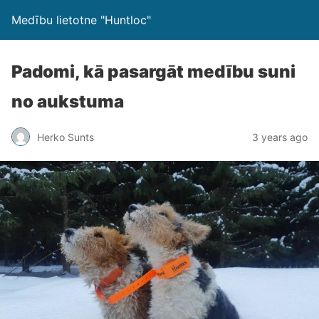
Medību lietotne "Huntloc"
Padomi, kā pasargāt medību suni
no aukstuma
Herko Sunts
3 years ago