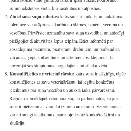
sunim iekštelpās vietu, kur sasildīties un atpūsties.
Ziniet sava suņa robežas:
katrs suns ir unikāls, un aukstuma
tolerance var atšķirties atkarībā no šķirnes, izmēra, vecuma un
veselības. Pievērsiet uzmanību sava suņa uzvedībai un attiecīgi
pielāgojiet tā aktivitātes ārpus telpām. Esiet informēti par
apsaldējuma pazīmēm, piemēram, drebuļiem, un pārbaudiet,
vai ausīs, ķepu spilventiņos un astē nav apsaldējumus. Ja
novērojat šos simptomus, nogādājiet suni siltākā vietā.
Konsultējieties ar veterinārārstu:
katrs suns ir atšķirīgs, tāpēc
konsultējieties ar savu veterinārārstu, lai iegūtu konkrētus
ieteikumus par suņa veselību un aukstā laika pārvarēšanu.
Regulāri apmeklējiet veterinārārstu, lai pārliecinātos, ka jūsu
suns ir pietiekama svara, lai izturētu aukstumu. Veterinārārsts
var arī sniegt ieteikumus, pamatojoties uz konkrēto šķirni un
situāciju.