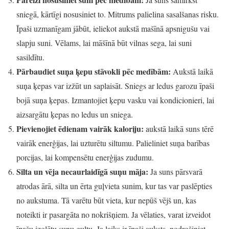
sniegā, kārtīgi nosusiniet to. Mitrums palielina sasalšanas risku.
Īpaši uzmanīgam jābūt, ieliekot aukstā mašīnā apsnigušu vai
slapju suni. Vēlams, lai māšīnā būt vilnas sega, lai suni
sasildītu.
Pārbaudiet suņa ķepu stāvokli pēc medībām:
Aukstā laikā
suņa ķepas var izžūt un saplaisāt. Sniegs ar ledus garozu īpaši
bojā suņa ķepas. Izmantojiet ķepu vasku vai kondicionieri, lai
aizsargātu ķepas no ledus un sniega.
Pievienojiet ēdienam vairāk kaloriju:
aukstā laikā suns tērē
vairāk enerģijas, lai uzturētu siltumu. Palieliniet suņa barības
porcijas, lai kompensētu enerģijas zudumu.
Silta un vēja necaurlaidīgā suņu māja:
Ja suns pārsvarā
atrodas ārā, silta un ērta guļvieta sunim, kur tas var paslēpties
no aukstuma. Tā varētu būt vieta, kur nepūš vējš un, kas
noteikti ir pasargāta no nokrišņiem. Ja vēlaties, varat izveidot
īpašu izolētu suņu gultu. Ja laiks ir īpaši auksts, nodrošiniet