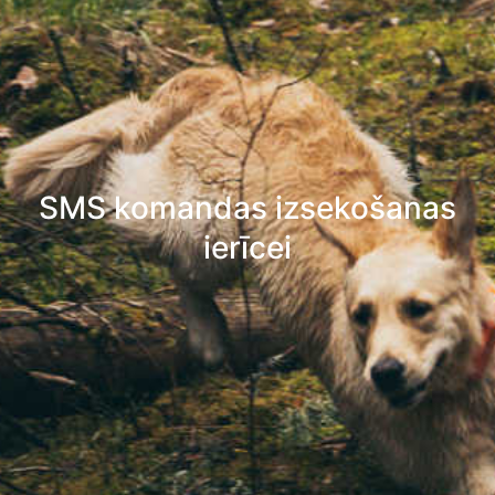
SMS komandas izsekošanas
ierīcei