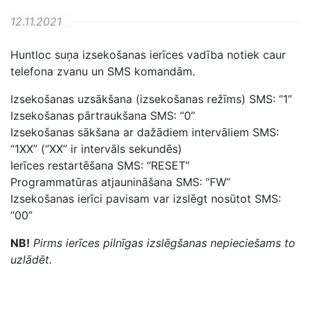
12.11.2021
Huntloc
suņa
izsekošanas
ierīces
vadība notiek
caur
telefona
zvanu
un
SMS
komandām
.
Izsekošanas
uzsākšana
(
izsekošanas
režīms
)
SMS:
“
1
”
Izsekošanas
pārtraukšana
SMS:
“
0
”
Izsekošanas
sākšana
ar
dažādiem
intervāliem
SMS:
“
1XX
”
(
“
XX
”
ir
intervāls
sekundēs
)
Ierīces
restartēšana
SMS:
“
RESET
”
Programmatūras
atjaunināšana
SMS:
“
FW
”
Izsekošanas ierīci pavisam var izslēgt nosūtot SMS:
“
00
”
NB!
Pirms ierīces pilnīgas izslēgšanas nepieciešams to
uzlādēt.