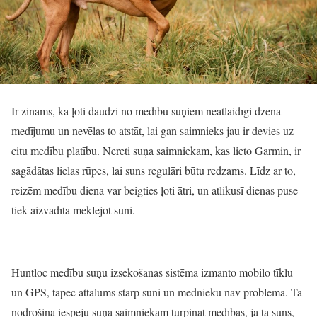
Ir zināms, ka ļoti daudzi no medību suņiem neatlaidīgi dzenā
medījumu un nevēlas to atstāt, lai gan saimnieks jau ir devies uz
citu medību platību. Nereti suņa saimniekam, kas lieto Garmin, ir
sagādātas lielas rūpes, lai suns regulāri būtu redzams. Līdz ar to,
reizēm medību diena var beigties ļoti ātri, un atlikusī dienas puse
tiek aizvadīta meklējot suni.
Huntloc medību suņu izsekošanas sistēma izmanto mobilo tīklu
un GPS, tāpēc attālums starp suni un mednieku nav problēma. Tā
nodrošina iespēju suņa saimniekam turpināt medības, ja tā suns,