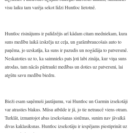
visu laiku tam varēja sekot līdzi Huntloc lietotnē.
Huntloc risinājums ir palīdzējis arī kādam citam medniekam, kura
suns medību laikā izskrēja uz ceļa, un garāmbraucošais auto to
paņēma, jo uzskatīja, ka suns ir pazudis un nogādāja to patversmē.
Neskatoties uz to, ka saimnieks pats ļoti labi zināja, kur viņa suns
atrodas, tam nācās pārtraukt medības un doties uz patversmi, lai
atgūtu savu medību biedru.
Bieži esam saņēmuši jautājumu, vai Huntloc un Garmin izsekotāji
var atrasties blakus. Mūsu atbilde ir jā, jo tie netraucē viens otram.
Turklāt, izmantojot abas izsekošanas sistēmas, sunim nav jāvalkā
divas kaklasiksnas. Huntloc izsekotāju ir iespējams piestiprināt uz