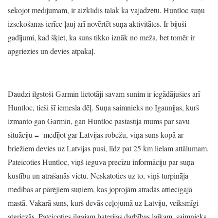
sekojot medījumam, ir aizklīdis tālāk kā vajadzētu. Huntloc suņu
izsekošanas ierīce ļauj arī novērtēt suņa aktivitātes. Ir bijuši
gadījumi, kad šķiet, ka suns tikko iznāk no meža, bet tomēr ir
apgriezies un devies atpakaļ.
Daudzi ilgstoši Garmin lietotāji savam sunim ir iegādājušies arī
Huntloc, tieši šī iemesla dēļ. Suņa saimnieks no Igaunijas, kurš
izmanto gan Garmin, gan Huntloc pastāstīja mums par savu
situāciju = medījot gar Latvijas robežu, viņa suns kopā ar
briežiem devies uz Latvijas pusi, līdz pat 25 km lielam attālumam.
Pateicoties Huntloc, viņš ieguva precīzu informāciju par suņa
kustību un atrašanās vietu. Neskatoties uz to, viņš turpināja
medības ar pārējiem suņiem, kas joprojām atradās attiecīgajā
mastā. Vakarā suns, kurš devās ceļojumā uz Latviju, veiksmīgi
atgriezās. Pateicoties ilgajam baterijas darbības laikam, saimnieks