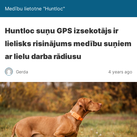
Medību lietotne "Huntloc"
Huntloc suņu GPS izsekotājs ir
lielisks risinājums medību suņiem
ar lielu darba rādiusu
Gerda
4 years ago