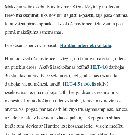
otro
Maksājums tiek sadalīts uz trīs mēnešiem. Rēķini par
un
trešo maksājumu
e-pastu,
tiks nosūtīti uz jūsu
tajā pašā datumā,
kurā veicāt pirmo apmaksu. Izsekošanas ierīce tiek izsūtīta pēc
pirmā maksājuma saņemšanas.
Huntloc interneta veikalā
Izsekošanas ierīci var pasūtīt
.
Huntloc izsekošanas ierīce ir viegla, no izturīga materiāla, ūdens
HLT-4.0
un putekļu droša. Aktīvā izsekošanas režīmā
darbojas
36 stundas (intervāls 10 sekundes), bet gaidīšanas režīmā tā
HLT-4.5
darbojas vienu mēnesi, turklāt
modelis
aktīvā
izsekošanas režīmā darbojas 24h, bet gaidīšanas režīmā līdz 1
mēnesim. Lai nodrošinātu ūdensizturību, ierīcei nav nevienas
atveres vai pogas, par tās darbību ziņo trīs signāllampiņas. Ierīces
uzlāde notiek uz bezvadu uzlādes paliktņa. Kopīgās medībās,
kurās suns devies ar Huntloc izsekošanas ierīci, visiem medību
dalībniekiem ir iespēja redzēt suņa atrašanās vietu Huntloc