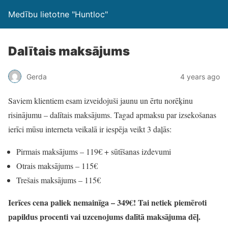
Medību lietotne "Huntloc"
Dalītais maksājums
Gerda
4 years ago
Saviem klientiem esam izveidojuši jaunu un ērtu norēķinu
risinājumu – dalītais maksājums. Tagad apmaksu par izsekošanas
ierīci mūsu interneta veikalā ir iespēja veikt 3 daļās:
Pirmais maksājums – 119€ + sūtīšanas izdevumi
Otrais maksājums – 115€
Trešais maksājums – 115€
Ierīces cena paliek nemainīga – 349€! Tai netiek piemēroti
papildus procenti vai uzcenojums dalītā maksājuma dēļ.