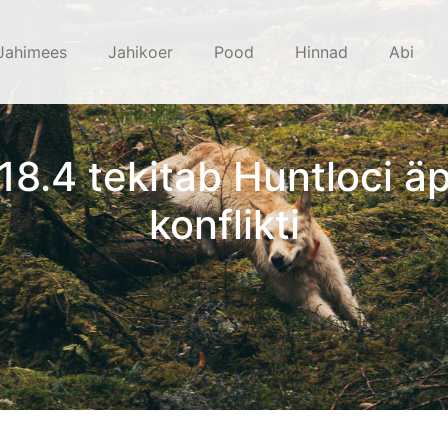
Jahimees
Jahikoer
Pood
Hinnad
Abi
8.4 tekitab Huntloci äp
konflikti