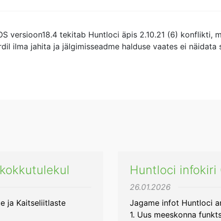
 versioon18.4 tekitab Huntloci äpis 2.10.21 (6) konflikti, m
dil ilma jahita ja jälgimisseadme halduse vaates ei näidata 
kokkutulekul
Huntloci infokir
26.01.2026
ja Kaitseliitlaste
Jagame infot Huntloci 
1. Uus meeskonna funkts