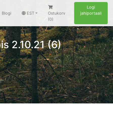
Logi
Blogi
EST
Ostukorv
jahiportaali
(0)
is 2.10.21 (6)