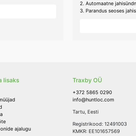
2. Automaatne jahisünd
3. Parandus seoses jahis
 lisaks
Traxby OÜ
+372 5865 0290
müüjad
info@huntloc.com
d
Tartu, Eesti
a
õte
Registrikood: 12491003
oonide ajalugu
KMKR: EE101657569