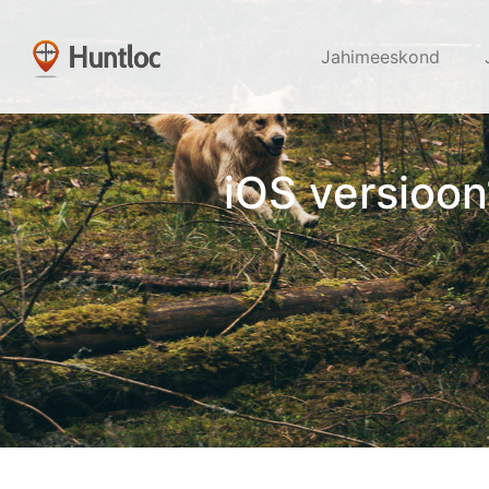
Jahimeeskond
iOS versioon1