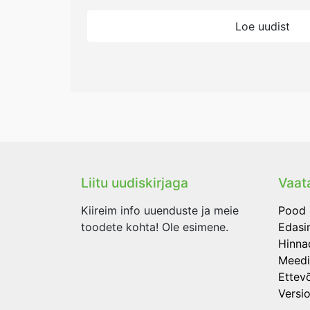
Loe uudist
Liitu uudiskirjaga
Vaata
Kiireim info uuenduste ja meie
Pood
toodete kohta! Ole esimene.
Edasi
Hinna
Meedi
Ettev
Versi