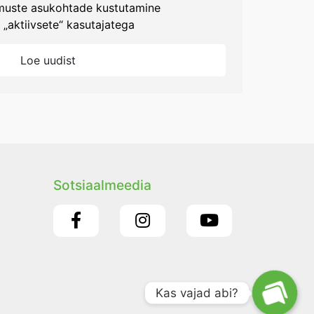
muste asukohtade kustutamine
 „aktiivsete“ kasutajatega
Loe uudist
Sotsiaalmeedia
Kas vajad abi?