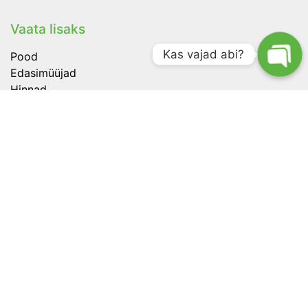
Vaata lisaks
Kas vajad abi?
Pood
Edasimüüjad
Hinnad
Meedia
Ettevõte
Versioonide ajalugu
Traxby OÜ
+372 5865 0290
info@huntloc.com
Tartu, Eesti
Registrikood: 12491003
KMKR: EE101657569