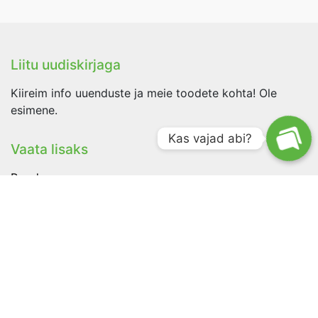
Liitu uudiskirjaga
Kiireim info uuenduste ja meie toodete kohta! Ole
esimene.
Kas vajad abi?
Vaata lisaks
Pood
Edasimüüjad
Hinnad
Meedia
Ettevõte
Versioonide ajalugu
Traxby OÜ