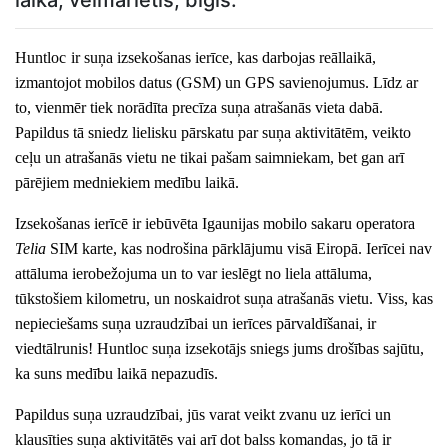
Huntloc
ir suņa izsekošanas ierīce, kas darbojas reāllaikā,
izmantojot mobilos datus (GSM) un GPS savienojumus.
Līdz ar
to, vienmēr tiek norādīta precīza suņa atrašanās vieta dabā.
Papildus tā sniedz lielisku pārskatu par suņa aktivitātēm, veikto
ceļu un atrašanās vietu ne tikai pašam saimniekam, bet gan arī
pārējiem medniekiem medību laikā.
Izsekošanas ierīcē ir iebūvēta Igaunijas mobilo sakaru operatora
Telia
SIM karte, kas nodrošina pārklājumu visā Eiropā. Ierīcei nav
attāluma ierobežojuma un to var ieslēgt no liela
attāluma,
tūkstošiem kilometru
,
un
noskaidrot suņa atrašanās vietu
. Viss, kas
nepieciešams suņa uzraudzībai un ierīces pārvaldīšanai, ir
viedtālrunis! Huntloc suņa izsekotājs sniegs jums drošības sajūtu,
ka suns medību laikā nepazudīs.
Papildus suņa uzraudzībai, jūs varat veikt zvanu uz ierīci un
klausīties suņa
aktivitātēs
vai arī dot balss komandas, jo tā ir