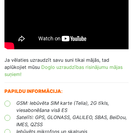
Ja vēlaties uzraudzīt savu suni tikai mājās, tad
aplūkojiet mūsu
Doglo uzraudzības risinājumu mājas
suņiem!
PAPILDU INFORMĀCIJA
:
GSM: Iebūvēta SIM karte (Telia), 2G tīkls,
viesabonēšana visā ES
Satelīti: GPS, GLONASS, GALILEO, SBAS, BeiDou,
IMES, QZSS
Iebūvēts
mikrofons un skaļrunis