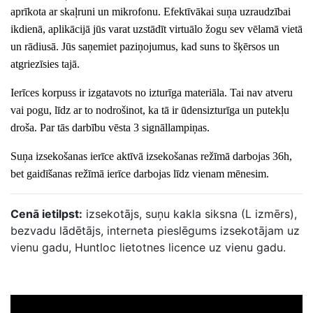
aprīkota ar skaļruni un mikrofonu. Efektīvākai suņa uzraudzībai
ikdienā, aplikācijā jūs varat uzstādīt virtuālo žogu sev vēlamā
vietā
un rādiusā. Jūs
saņemiet paziņojumus, kad suns
to
šķērs
os
un
atgrie
zīsies
tajā.
Ierīces korpuss ir izgatavots no
izturīga
materiāla. Tai nav atveru
vai pogu, līdz ar to nodrošinot, ka tā ir ūdensizturīga un putekļu
droša. Par tās darbību vēsta 3 signāllampiņas.
Suņa izsekošanas ierīce
a
ktīvā izsekošanas režīmā
darbojas 36h,
bet gaidīšanas režīmā ierīce darbojas līdz vienam mēnesim.
Cenā ietilpst:
izsekotājs, suņu kakla siksna (L izmērs),
bezvadu lādētājs, interneta pieslēgums izsekotājam uz
vienu gadu, Huntloc lietotnes licence uz vienu gadu.