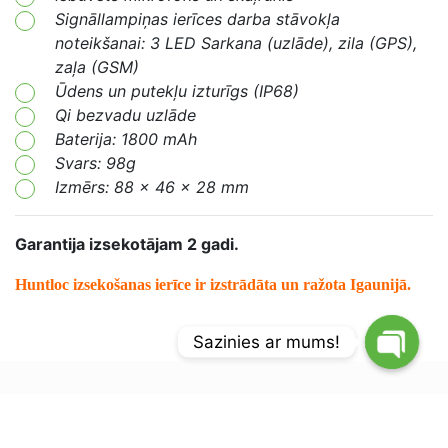
Signāllampiņas ierīces darba stāvokļa
noteikšanai: 3 LED Sarkana (uzlāde), zila (GPS),
zaļa (GSM)
Ūdens un putekļu izturīgs (IP68)
Qi bezvadu uzlāde
Baterija: 1800 mAh
Svars: 98g
Izmērs:
88 x 46 x 28 mm
Garantija izsekotājam 2 gadi.
Huntloc
izsekošanas ierīce ir izstrādāta un ražota Igaunijā.
Sazinies ar mums!
Saistītie Produkti