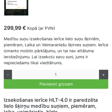
299,99
€
Kopā (ar PVN)
Medību suņu izsekošanas ierīce lielo suņu šķirnēm,
piemēram, Laika un Veimaraniešu šķirnes suņiem. Ierīce
izmanto mobilo pārklājumu, un tai nav attāluma
ierobežojumu. Lai izsekotu savu suni, jums ir
nepieciešams tikai viedtālrunis.
-
+
Pievienot grozam
Izsekošanas ierīce HLT-4.0 ir paredzēta
lielo šķirņu medību suņiem, piemēram,
laika, veimārietis, bīgls.