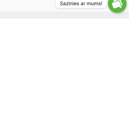
Sazinies ar mums!
Pievienojies, lai saņemtu jaunumus
Iegūsti informāciju par mūsu produktiem pirmais!
Ātrās saites
Veikals
Par mums
Tālākpārdevēji
Cenas
Mediji
Programmatūru atjauninājumu vēsture
Traxby OÜ