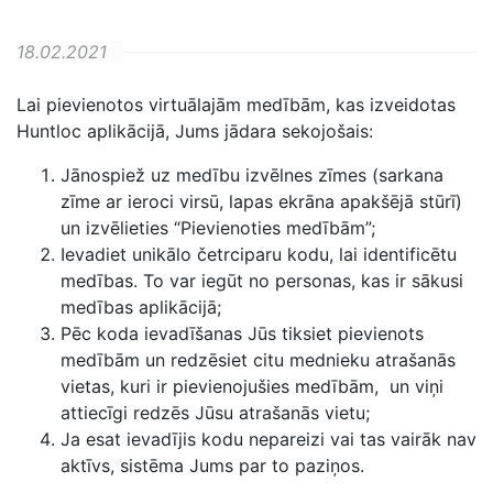
18.02.2021
Lai pievienotos virtuālajām medībām, kas izveidotas
Huntloc aplikācijā, Jums jādara sekojošais:
Jānospiež uz medību izvēlnes zīmes (sarkana
zīme ar ieroci virsū, lapas ekrāna apakšējā stūrī)
un izvēlieties “Pievienoties medībām”;
Ievadiet unikālo četrciparu kodu, lai identificētu
medības. To var iegūt no personas, kas ir sākusi
medības aplikācijā;
Pēc koda ievadīšanas Jūs tiksiet pievienots
medībām un redzēsiet citu mednieku atrašanās
vietas, kuri ir pievienojušies medībām, un viņi
attiecīgi redzēs Jūsu atrašanās vietu;
Ja esat ievadījis kodu nepareizi vai tas vairāk nav
aktīvs, sistēma Jums par to paziņos.