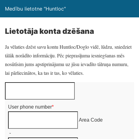
Medību lietotne "Huntloc"
Lietotāja konta dzēšana
Ja vēlaties dzēst savu kontu Huntloc/Doglo vidē, lūdzu, sniedziet
tālāk norādīto informāciju. Pēc pieprasījuma iesniegšanas mēs
nosūtīsim jums apstiprinājumu uz jūsu ievadīto tālruņa numuru,
lai pārliecinātos, ka tas ir tas, ko vēlaties.
User phone number
*
Area Code
-