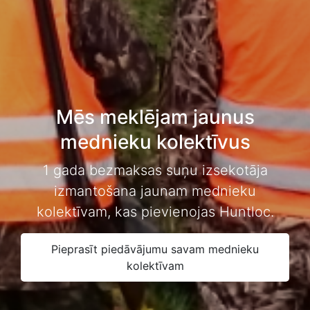
Mēs meklējam jaunus
mednieku kolektīvus
1 gada bezmaksas suņu izsekotāja
izmantošana jaunam mednieku
kolektīvam, kas pievienojas Huntloc.
Pieprasīt piedāvājumu savam mednieku
kolektīvam