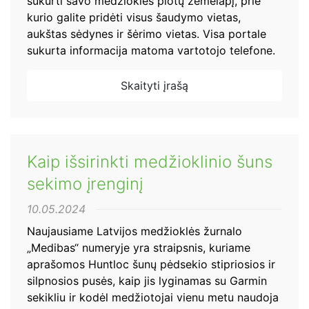
sukurti savo medžioklės plotų žemėlapį, prie
kurio galite pridėti visus šaudymo vietas,
aukštas sėdynes ir šėrimo vietas. Visa portale
sukurta informacija matoma vartotojo telefone.
Skaityti įrašą
Kaip išsirinkti medžioklinio šuns
sekimo įrenginį
10.05.2024
Naujausiame Latvijos medžioklės žurnalo
„Medibas“ numeryje yra straipsnis, kuriame
aprašomos Huntloc šunų pėdsekio stipriosios ir
silpnosios pusės, kaip jis lyginamas su Garmin
sekikliu ir kodėl medžiotojai vienu metu naudoja