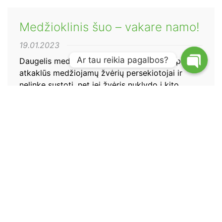
Medžioklinis šuo – vakare namo!
19.01.2023
Ar tau reikia pagalbos?
Daugelis medžioklinių šunų yra žinomi kaip labai
atkaklūs medžiojamų žvėrių persekiotojai ir
nelinkę sustoti, net jei žvėris nuklydo į kito
medžiotojų klubo teritoriją ar net į kitą šalį.
Todėl šunų savininkams, naudojantiems
„Garmin“, labai sunku, kad šuo visą laiką būtų
„matomas“. Taigi jo medžioklės diena gali labai
greitai baigtis, o dieną jis praleidžia
persekiodamas savo šunį.
Skaityti įrašą