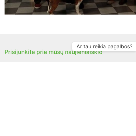
Ar tau reikia pagalbos?
Prisijunkite prie mūsų naujienlaiškio
Būk pirmas!
Rodyti daugiau
Parduotuvė
Kainos
Perpardavėjai
Apie
„Huntloc“ ambasadoriaus paraiška