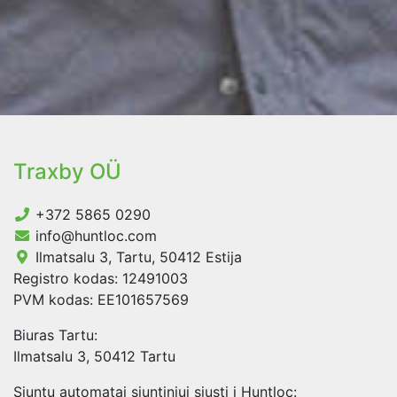
Traxby OÜ
+372 5865 0290
info@huntloc.com
Ilmatsalu 3, Tartu, 50412 Estija
Registro kodas: 12491003
PVM kodas: EE101657569
Biuras Tartu:
Ilmatsalu 3, 50412 Tartu
Siuntų automatai siuntiniui siųsti į Huntloc: