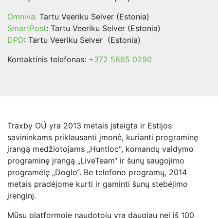
Omniva:
Tartu Veeriku Selver (Estonia)
SmartPost
: Tartu Veeriku Selver (Estonia)
DPD
: Tartu Veeriku Selver (Estonia)
Kontaktinis telefonas:
+372 5865 0290
Traxby OÜ yra 2013 metais įsteigta ir Estijos
savininkams priklausanti įmonė, kurianti programinę
įrangą medžiotojams „Huntloc“, komandų valdymo
programinę įrangą „LiveTeam“ ir šunų saugojimo
programėlę „Doglo“. Be telefono programų, 2014
metais pradėjome kurti ir gaminti šunų stebėjimo
įrenginį.
Mūsų platformoje naudotojų yra daugiau nei iš 100