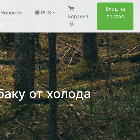
Вход на
Новости
RUS
Корзина
портал
(0)
баку от холода