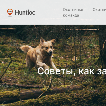
Охотничья
Охотн
команда
Советы, как з