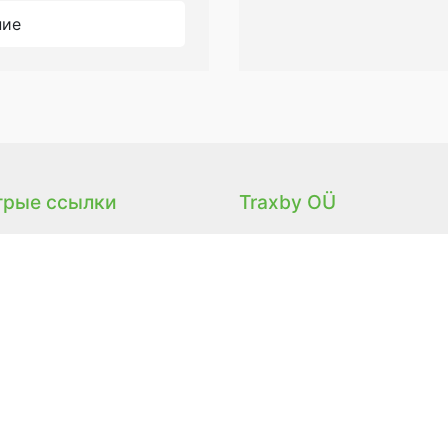
ние
трые ссылки
Traxby OÜ
зин
+372 5865 0290
info@huntloc.com
Тарту, Эстония
Pегистрационный код :
12491003
Номер KMKR: EE10165756