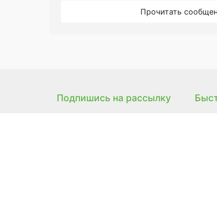
Прочитать сообще
Подпишись на рассылку
Быс
Самая быстрая информация об
Мага
обновлениях и товарах! Будь
Цены
первым
О нас