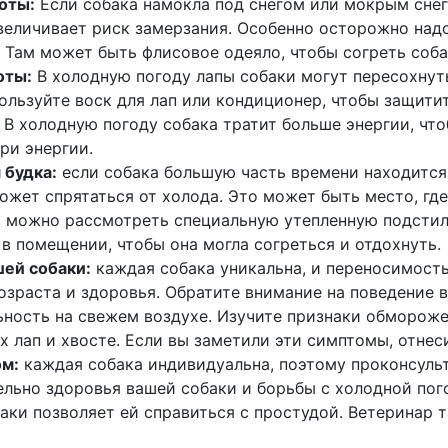
оты:
Если собака намокла под снегом или мокрым снего
увеличивает риск замерзания. Особенно осторожно над
 Там может быть флисовое одеяло, чтобы согреть соба
оты:
В холодную погоду лапы собаки могут пересохнуть
ользуйте воск для лап или кондиционер, чтобы защитить
В холодную погоду собака тратит больше энергии, что
ри энергии.
 будка:
если собака большую часть времени находится н
может спрятаться от холода. Это может быть место, где
 можно рассмотреть специальную утепленную подстилк
 в помещении, чтобы она могла согреться и отдохнуть.
ей собаки:
каждая собака уникальна, и переносимост
возраста и здоровья. Обратите внимание на поведение
ность на свежем воздухе. Изучите признаки обморожен
 лап и хвосте. Если вы заметили эти симптомы, отнеси
ом:
каждая собака индивидуальна, поэтому проконсуль
льно здоровья вашей собаки и борьбы с холодной пого
баки позволяет ей справиться с простудой. Ветеринар