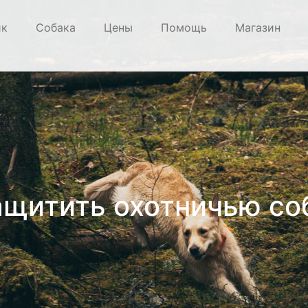
ик
Собака
Цены
Помощь
Магазин
ащитить охотничью со