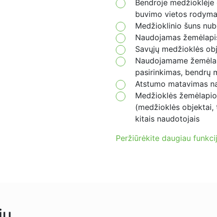
Bendroje medžioklėje 
buvimo vietos rodyma
Medžioklinio šuns nub
Naudojamas žemėlapis:
Savųjų medžioklės ob
Naudojamame žemėlap
pasirinkimas, bendrų 
Atstumo matavimas n
Medžioklės žemėlapio 
(medžioklės objektai, te
kitais naudotojais
Peržiūrėkite daugiau funkci
ių