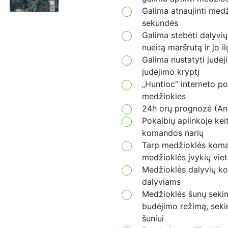
Galima atnaujinti med
sekundės
Galima stebėti dalyvių
nueitą maršrutą ir jo il
Galima nustatyti judėj
judėjimo kryptį
„Huntloc“ interneto po
medžiokles
24h orų prognozė (An
Pokalbių aplinkoje kei
komandos narių
Tarp medžioklės koman
medžioklės įvykių vie
Medžioklės dalyvių ko
dalyviams
Medžioklės šunų sekimo
budėjimo režimą, seki
šuniui