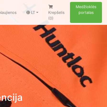
Medžioklės
Naujienos
LT
Krepšelis
portalas
(0)
ncija