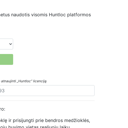
 metus naudotis visomis Huntloc platformos
 atnaujinti „Huntloc“ licenciją
ro:
lę ir prisijungti prie bendros medžioklės,
ojų buvimo vietas realiuoju laiku