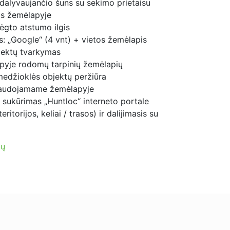
dalyvaujančio šuns su sekimo prietaisu
s žemėlapyje
ėgto atstumo ilgis
 „Google“ (4 vnt) + vietos žemėlapis
jektų tvarkymas
yje rodomų tarpinių žemėlapių
medžioklės objektų peržiūra
audojamame žemėlapyje
sukūrimas „Huntloc“ interneto portale
ritorijos, keliai / trasos) ir dalijimasis su
jų