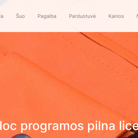
da
Šuo
Pagalba
Parduotuvė
Kainos
loc programos pilna lice