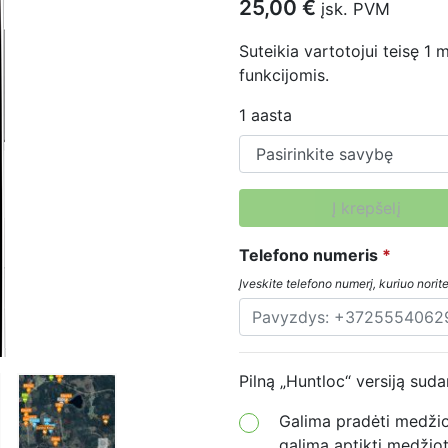
25,00
€
įsk. PVM
Suteikia vartotojui teisę 1
funkcijomis.
1 aasta
Į krepšelį
Telefono numeris
*
Įveskite telefono numerį, kuriuo norite
Pilną „Huntloc“ versiją suda
Galima pradėti medžiok
galima aptikti medžiot