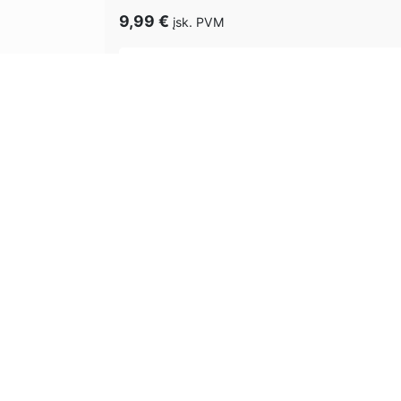
9,99
€
įsk. PVM
Peržiūrėti produktą