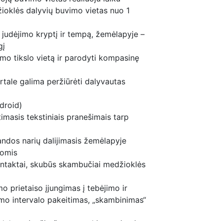
žioklės dalyvių buvimo vietas nuo 1
 judėjimo kryptį ir tempą, žemėlapyje –
gį
imo tikslo vietą ir parodyti kompasinę
rtale galima peržiūrėti dalyvautas
droid)
timasis tekstiniais pranešimais tarp
dos narių dalijimasis žemėlapyje
tomis
ntaktai, skubūs skambučiai medžioklės
 prietaiso įjungimas į tebėjimo ir
mo intervalo pakeitimas, „skambinimas“