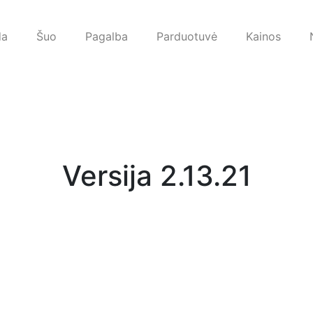
da
Šuo
Pagalba
Parduotuvė
Kainos
Versija 2.13.21