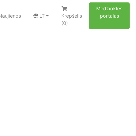
Medžioklės
Naujienos
LT
Krepšelis
portalas
(0)