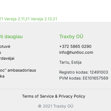
21
Versija 2.11.21
Versija 2.13.21
ti daugiau
Traxby OÜ
otuvė
+372 5865 0290
s
info@huntloc.com
rdavėjai
Tartu, Estija
loc“ ambasadoriaus
Registro kodas: 12491003
ška
PVM kodas: EE101657569
Terms of Service & Privacy Policy
© 2021 Traxby OÜ