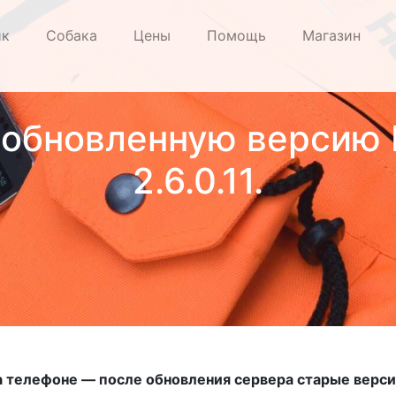
ик
Собака
Цены
Помощь
Магазин
обновленную версию H
2.6.0.11.
 телефоне — после обновления сервера старые верси