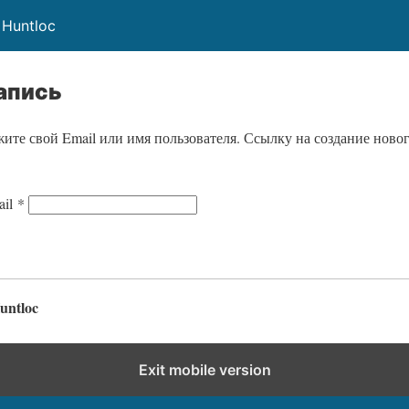
Huntloc
апись
ите свой Email или имя пользователя. Ссылку на создание ново
О
ail
*
б
я
з
а
untloc
т
е
Exit mobile version
л
ь