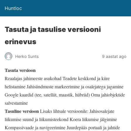
Huntloc
Tasuta ja tasulise versiooni
erinevus
Herko Sunts
9 aastat ago
Tasuta versioon
Reaalajas jahimeeste asukohad
Teadete keskkond ja kiire
helistamine
Jahisündmuste markeerimine ja osalejatega jagamine
Google kaardid (tee, satelliit, maastik, hübriid)
Oma jahiobjektide
salvestamine
Tasuline versioon
Lisaks lihtsale versioonile:
Jahisosalejate
liikumise suund ja liikumisteekond
Koera liikumise jälgimine
Kompassivaade ja navigeerimine
Juurdepääs portaali ja jahtide