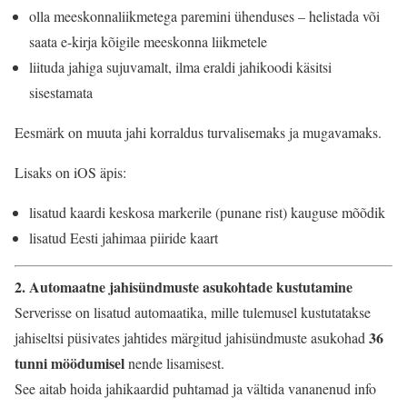
olla meeskonnaliikmetega paremini ühenduses – helistada või
saata e-kirja kõigile meeskonna liikmetele
liituda jahiga sujuvamalt, ilma eraldi jahikoodi käsitsi
sisestamata
Eesmärk on muuta jahi korraldus turvalisemaks ja mugavamaks.
Lisaks on iOS äpis:
lisatud kaardi keskosa markerile (punane rist) kauguse mõõdik
lisatud Eesti jahimaa piiride kaart
2. Automaatne jahisündmuste asukohtade kustutamine
Serverisse on lisatud automaatika, mille tulemusel kustutatakse
36
jahiseltsi püsivates jahtides märgitud jahisündmuste asukohad
tunni möödumisel
nende lisamisest.
See aitab hoida jahikaardid puhtamad ja vältida vananenud info