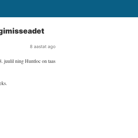
lgimisseadet
8 aastat ago
. juulil ning Huntloc on taas
eks.