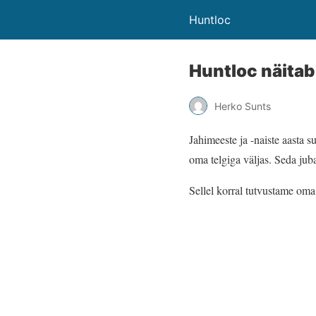
Huntloc
Huntloc näitab
Herko Sunts
Jahimeeste ja -naiste aasta 
oma telgiga väljas. Seda juba 
Sellel korral tutvustame oma