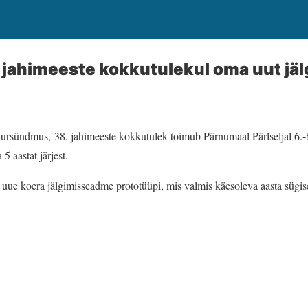
 jahimeeste kokkutulekul oma uut jä
suursündmus, 38. jahimeeste kokkutulek toimub Pärnumaal Pärlseljal 6.-8
5 aastat järjest.
 uue koera jälgimisseadme prototüüpi, mis valmis käesoleva aasta sügis