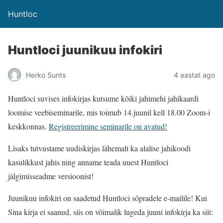
Huntloc
Huntloci juunikuu infokiri
Herko Sunts
4 aastat ago
Huntloci suvises infokirjas kutsume kõiki jahimehi jahikaardi
loomise veebiseminarile, mis toimub 14.juunil kell 18.00 Zoom-i
keskkonnas.
Registreerimine seminarile on avatud!
Lisaks tutvustame uudiskirjas lähemalt ka alalise jahikoodi
kasulikkust jahis ning anname teada uuest Huntloci
jälgimisseadme versioonist!
Juunikuu infokiri on saadetud Huntloci sõpradele e-mailile! Kui
Sina kirja ei saanud, siis on võimalik lugeda juuni infokirja ka siit: